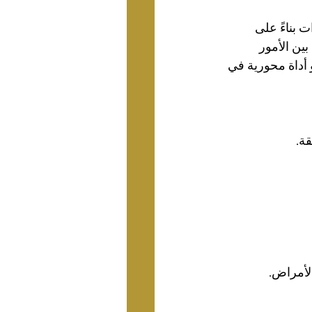
ت بناءً على 
ين الأمور 
م 2021 أكدت أن الاستنتاج هو أداة محورية في 
قة.