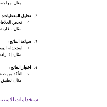
 مثال: مراجعة سجل الأداء لمعرفة أسباب تراجع الأرباح.
تحليل المعطيات:
فحص العلاقات
 مثال: مقارنة أداء الموظفين في فترات مختلفة لتحديد الاتجاهات.
صياغة النتائج:
استخدام المع
 مثال: إذا زادت الإنتاجية مع التدريب، فإن التدريب هو الحل الأمثل.
اختبار النتائج:
التأكد من صحة
 مثال: تطبيق الحلول على نطاق صغير قبل التوسع بها.
استخدامات الاستنت