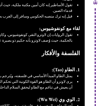
تقول الأساطير إنه كان أمين مكتبة ملكية، حيث أ
قدماء الصين.
قيل إنه ترك منصبه الحكومي وسافر إلى الغرب بحث
لقاء مع كونفوشيوس:
تقول الروايات إن لاوتزو التقى كونفوشيوس، وكان ال
بالحكمة، حيث وُصف لاوتزو بأنه حكيم ذو بصيرة ع
الفلسفة والأفكار
1. الطاو (Tao):
يمثل الطاو المبدأ الأساسي في فلسفته، ويُترجم بـ
يرى لاوتزو أن الطاو هو القوة الكونية التي تحكم ا
أن يعيش في تناغم مع الطاو ليحقق السلام الداخل
2. الوي وي (Wu Wei):
أحد المفاهيم المحورية في فلسفته، ويعني "اللافع