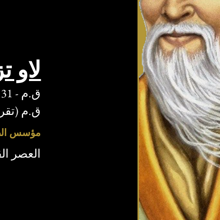
لاو ت
ق.م (تقريب
مؤسس الط
العصر الق