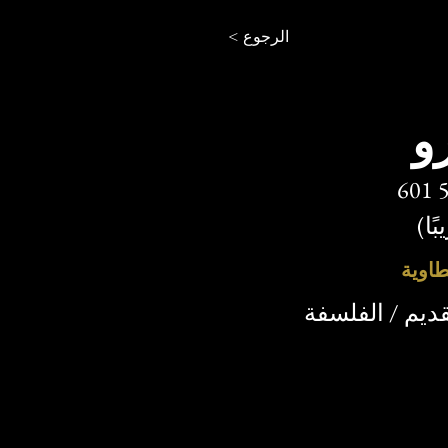
< الرجوع
زو
601 ق.م - 531
ًا)
اوية
ديم / الفلسفة