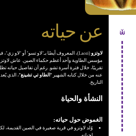
عن حياته
لاوتزو
 (Laozi)، المعروف أيضًا بـ"لاو تسو" أو "لاو ز
مؤسس الطاوية وأحد أعظم حكماء الصين. عاش لاوتزو 
تقريبًا، خلال فترة أسرة تشو. رغم أن تفاصيل حياته تظل 
عنه من خلال كتابه الشهير 
"الطاو تي تشينغ"
، الذي يُ
التاريخ.
النشأة والحياة
الغموض حول حياته:
وُلد لاوتزو في قرية صغيرة في الصين القديمة، لكن الت
لحياته.